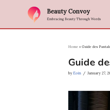
Beauty Convoy
Skip
Embracing Beauty Through Words
to
content
Home
»
Guide des Panta
Guide d
by
Eoin
January 27, 