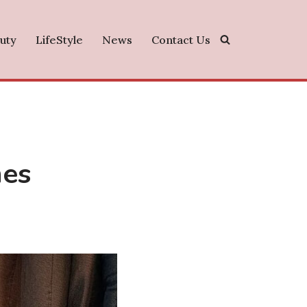
uty
LifeStyle
News
Contact Us
mes