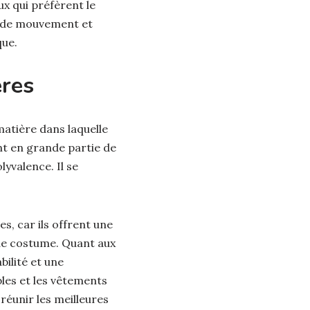
x qui préfèrent le
é de mouvement et
que.
ères
matière dans laquelle
ent en grande partie de
lyvalence. Il se
s, car ils offrent une
 de costume. Quant aux
bilité et une
les et les vêtements
 réunir les meilleures